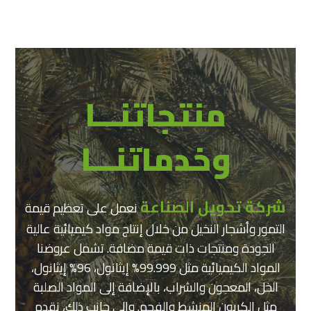
منتجاتنـــا
وخدماتنـــا
شركة تحويل الصناعة
نعمل على تعظيم قيمة
التمور وأشجار النخيل من خلال إنتاج مواد كيميائية عالية
الجودة ومنتجات ذات قيمة مضافة. تشمل عروضنا
المواد الكيميائية مثل 99.999% إيثانول، 96% إيثانول،
الخل، المعجون والشراب، بالإضافة إلى المواد الصلبة
مثل الكربون المنشط والفحم. وإلى جانب ذلك، نقدم