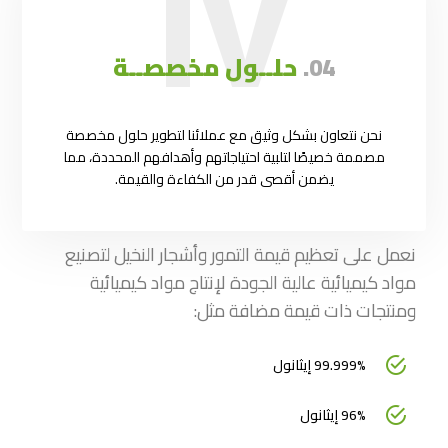
IV
04.
حلــول مخصصــة
نحن نتعاون بشكل وثيق مع عملائنا لتطوير حلول مخصصة
مصممة خصيصًا لتلبية احتياجاتهم وأهدافهم المحددة، مما
يضمن أقصى قدر من الكفاءة والقيمة.
نعمل على تعظيم قيمة التمور وأشجار النخيل لتصنيع
مواد كيميائية عالية الجودة لإنتاج مواد كيميائية
ومنتجات ذات قيمة مضافة مثل:
99.999% إيثانول
96% إيثانول