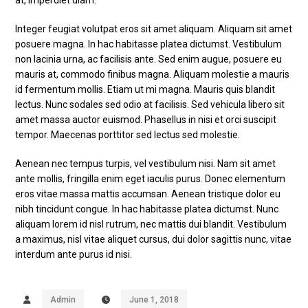
at, imperdiet diam.
Integer feugiat volutpat eros sit amet aliquam. Aliquam sit amet
posuere magna. In hac habitasse platea dictumst. Vestibulum
non lacinia urna, ac facilisis ante. Sed enim augue, posuere eu
mauris at, commodo finibus magna. Aliquam molestie a mauris
id fermentum mollis. Etiam ut mi magna. Mauris quis blandit
lectus. Nunc sodales sed odio at facilisis. Sed vehicula libero sit
amet massa auctor euismod. Phasellus in nisi et orci suscipit
tempor. Maecenas porttitor sed lectus sed molestie.
Aenean nec tempus turpis, vel vestibulum nisi. Nam sit amet
ante mollis, fringilla enim eget iaculis purus. Donec elementum
eros vitae massa mattis accumsan. Aenean tristique dolor eu
nibh tincidunt congue. In hac habitasse platea dictumst. Nunc
aliquam lorem id nisl rutrum, nec mattis dui blandit. Vestibulum
a maximus, nisl vitae aliquet cursus, dui dolor sagittis nunc, vitae
interdum ante purus id nisi.
Admin
June 1, 2018